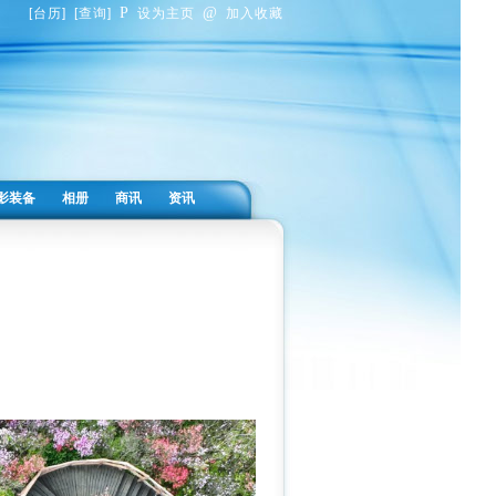
P
@
[
台历
]
[
查询
]
设为主页
加入收藏
影装备
相册
商讯
资讯